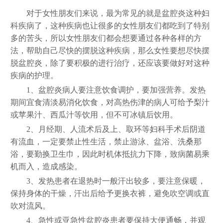
对于女性朋友们来说，最为常见的就是盆腔炎这种妇
科疾病了，这种疾病也让很多的女性朋友们都吃到了特别
多的苦头，所以女性朋友们都会想要通过各种各样的方
法，帮助自己尽快的摆脱这种疾病，那么女性要想尽快摆
脱盆腔炎，除了要积极的进行治疗，还应该要做好对这种
疾病的护理。
1、盆腔炎病人要注意饮食调护，要加强营养。发热
期间宜食清淡易消化饮食，对高热伤津的病人可给予梨汁
或苹果汁、西瓜汁等饮用，但不可冰镇后饮用。
2、月经期、人流术后及上、取环等妇科手术后阴道
有流血，一定要禁止性生活，禁止游泳、盆浴、洗桑那
浴，要勤换卫生巾，因此时机体抵抗力下降，致病菌易乘
机而入，造成感染。
3、发热患者在退热时一般汗出较多，要注意保暖，
保持身体的干燥，汗出后给予更换衣裤，避免吹空调或直
吹对流风。
4、急性或亚急性盆腔炎患者要保持大便通畅，并观