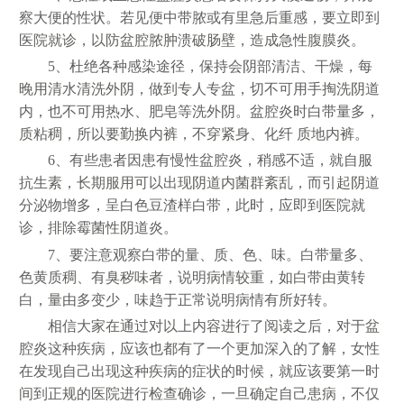
察大便的性状。若见便中带脓或有里急后重感，要立即到
医院就诊，以防盆腔脓肿溃破肠壁，造成急性腹膜炎。
5、杜绝各种感染途径，保持会阴部清洁、干燥，每
晚用清水清洗外阴，做到专人专盆，切不可用手掏洗阴道
内，也不可用热水、肥皂等洗外阴。盆腔炎时白带量多，
质粘稠，所以要勤换内裤，不穿紧身、化纤 质地内裤。
6、有些患者因患有慢性盆腔炎，稍感不适，就自服
抗生素，长期服用可以出现阴道内菌群紊乱，而引起阴道
分泌物增多，呈白色豆渣样白带，此时，应即到医院就
诊，排除霉菌性阴道炎。
7、要注意观察白带的量、质、色、味。白带量多、
色黄质稠、有臭秽味者，说明病情较重，如白带由黄转
白，量由多变少，味趋于正常说明病情有所好转。
相信大家在通过对以上内容进行了阅读之后，对于盆
腔炎这种疾病，应该也都有了一个更加深入的了解，女性
在发现自己出现这种疾病的症状的时候，就应该要第一时
间到正规的医院进行检查确诊，一旦确定自己患病，不仅