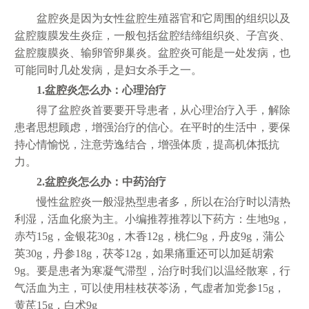
盆腔炎是因为女性盆腔生殖器官和它周围的组织以及
盆腔腹膜发生炎症，一般包括盆腔结缔组织炎、子宫炎、
盆腔腹膜炎、输卵管卵巢炎。盆腔炎可能是一处发病，也
可能同时几处发病，是妇女杀手之一。
1.盆腔炎怎么办：心理治疗
得了盆腔炎首要要开导患者，从心理治疗入手，解除
患者思想顾虑，增强治疗的信心。在平时的生活中，要保
持心情愉悦，注意劳逸结合，增强体质，提高机体抵抗
力。
2.盆腔炎怎么办：中药治疗
慢性盆腔炎一般湿热型患者多，所以在治疗时以清热
利湿，活血化瘀为主。小编推荐推荐以下药方：生地9g，
赤芍15g，金银花30g，木香12g，桃仁9g，丹皮9g，蒲公
英30g，丹参18g，茯苓12g，如果痛重还可以加延胡索
9g。要是患者为寒凝气滞型，治疗时我们以温经散寒，行
气活血为主，可以使用桂枝茯苓汤，气虚者加党参15g，
黄芪15g，白术9g