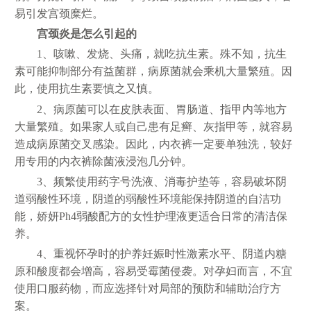
易引发宫颈糜烂。
宫颈炎是怎么引起的
1、咳嗽、发烧、头痛，就吃抗生素。殊不知，抗生
素可能抑制部分有益菌群，病原菌就会乘机大量繁殖。因
此，使用抗生素要慎之又慎。
2、病原菌可以在皮肤表面、胃肠道、指甲内等地方
大量繁殖。如果家人或自己患有足癣、灰指甲等，就容易
造成病原菌交叉感染。因此，内衣裤一定要单独洗，较好
用专用的内衣裤除菌液浸泡几分钟。
3、频繁使用药字号洗液、消毒护垫等，容易破坏阴
道弱酸性环境，阴道的弱酸性环境能保持阴道的自洁功
能，娇妍Ph4弱酸配方的女性护理液更适合日常的清洁保
养。
4、重视怀孕时的护养妊娠时性激素水平、阴道内糖
原和酸度都会增高，容易受霉菌侵袭。对孕妇而言，不宜
使用口服药物，而应选择针对局部的预防和辅助治疗方
案。