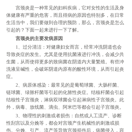
宫颈炎是一种常见的妇科疾病，它对女性的生活及身
体健康有严重的危害，而且得病的原因也特别多，在日常
生活当中，我们要做到合理的预防，那么，宫颈炎是怎么
引起的？下面一起来进行一下了解。
宫颈炎的主要发病原因
1、过分清洁：对健康妇女而言，经常冲洗阴道也会
导致炎症的发生。尤其是使用抗菌液进行冲洗，会减少共
生菌，从而使得更多的致病菌在阴道内大量繁殖。有些冲
洗液呈碱性，会破坏阴道内原有的酸性环境，从而引起炎
症。
2、病原体感染：最常见的是葡萄球菌、大肠杆菌、
链球菌、绿脓杆菌等引起的化脓性炎症。结核杆菌会引起
结核性子宫颈炎，淋病双球菌会引起淋病性子宫颈炎。此
外，病毒、放线菌、滴虫、阿米巴等都会引起子宫颈炎。
3、物理性的刺激或者损伤：自然或人工流产、诊断
性刮宫以及分娩等，都会对宫颈产生机械性的刺激或损
伤。分娩、引产、流产等导致宫颈损伤后，病菌侵入，容