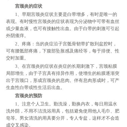
宫颈炎的症状
1、早期宫颈炎症状主要是白带增多，有时是唯一的
表现。有时慢性宫颈炎的症状表现为分泌物中可带有血丝
或少量血液，也可有接触性出血。由于白带的刺激可引起
外阴瘙痒。
2、疼痛：当的炎症沿子宫骶骨韧带扩散到盆腔时，
可有腰骶部疼痛，下腹部坠胀感及痛经等，每于排便、性
交时加重。
3、在宫颈炎的症状在炎症的长期刺激下，宫颈粘膜
局部增生，由于子宫具有排异作用，使增生的粘膜逐渐突
出于宫颈口，形成宫颈炎的息肉。伴有息肉形成时，可产
生血性白带或性生活后出血。
宫颈炎的预防
1、注意个人卫生。勤洗澡，勤换内衣，每日用温水
洗外阴，不用不洁洗浴用具，包括避免使用他人毛巾、肥
皂等。男女清洗的用具要分开，专人专盆，这样才不会造
成交叉感染。