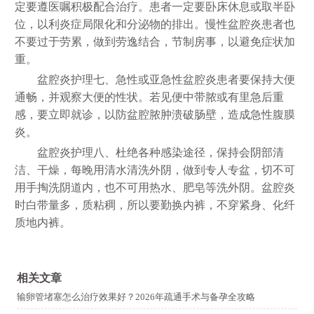
定要遵医嘱积极配合治疗。患者一定要卧床休息或取半卧
位，以利炎症局限化和分泌物的排出。慢性盆腔炎患者也
不要过于劳累，做到劳逸结合，节制房事，以避免症状加
重。
盆腔炎护理七、急性或亚急性盆腔炎患者要保持大便
通畅，并观察大便的性状。若见便中带脓或有里急后重
感，要立即就诊，以防盆腔脓肿溃破肠壁，造成急性腹膜
炎。
盆腔炎护理八、杜绝各种感染途径，保持会阴部清
洁、干燥，每晚用清水清洗外阴，做到专人专盆，切不可
用手掏洗阴道内，也不可用热水、肥皂等洗外阴。盆腔炎
时白带量多，质粘稠，所以要勤换内裤，不穿紧身、化纤
质地内裤。
相关文章
输卵管堵塞怎么治疗效果好？2026年疏通手术与备孕全攻略