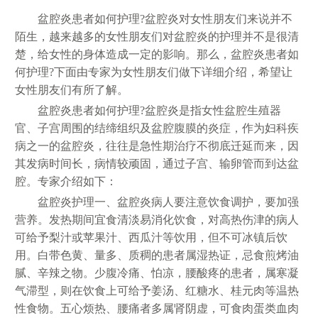
盆腔炎患者如何护理?盆腔炎对女性朋友们来说并不
陌生，越来越多的女性朋友们对盆腔炎的护理并不是很清
楚，给女性的身体造成一定的影响。那么，盆腔炎患者如
何护理?下面由专家为女性朋友们做下详细介绍，希望让
女性朋友们有所了解。
盆腔炎患者如何护理?盆腔炎是指女性盆腔生殖器
官、子宫周围的结缔组织及盆腔腹膜的炎症，作为妇科疾
病之一的盆腔炎，往往是急性期治疗不彻底迁延而来，因
其发病时间长，病情较顽固，通过子宫、输卵管而到达盆
腔。专家介绍如下：
盆腔炎护理一、盆腔炎病人要注意饮食调护，要加强
营养。发热期间宜食清淡易消化饮食，对高热伤津的病人
可给予梨汁或苹果汁、西瓜汁等饮用，但不可冰镇后饮
用。白带色黄、量多、质稠的患者属湿热证，忌食煎烤油
腻、辛辣之物。少腹冷痛、怕凉，腰酸疼的患者，属寒凝
气滞型，则在饮食上可给予姜汤、红糖水、桂元肉等温热
性食物。五心烦热、腰痛者多属肾阴虚，可食肉蛋类血肉