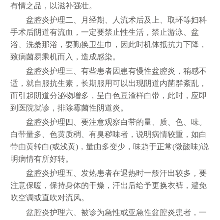
有情之品，以滋补强壮。
盆腔炎护理二、月经期、人流术后及上、取环等妇科
手术后阴道有流血，一定要禁止性生活，禁止游泳、盆
浴、洗桑那浴，要勤换卫生巾，因此时机体抵抗力下降，
致病菌易乘机而入，造成感染。
盆腔炎护理三、有些患者因患有慢性盆腔炎，稍感不
适，就自服抗生素，长期服用可以出现阴道内菌群紊乱，
而引起阴道分泌物增多，呈白色豆渣样白带，此时，应即
到医院就诊，排除霉菌性阴道炎。
盆腔炎护理四、要注意观察白带的量、质、色、味。
白带量多、色黄质稠、有臭秽味者，说明病情较重，如白
带由黄转白(或浅黄)，量由多变少，味趋于正常(微酸味)说
明病情有所好转。
盆腔炎护理五、发热患者在退热时一般汗出较多，要
注意保暖，保持身体的干燥，汗出后给予更换衣裤，避免
吹空调或直吹对流风。
盆腔炎护理六、被诊为急性或亚急性盆腔炎患者，一