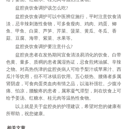
盆腔炎饮食调护该怎么吃?
盆腔炎饮食调护可以中医辨症施行，平时注意饮食清
淡，忌辛辣刺激性食物，可多食瘦肉、鸡肉、鸡蛋、鲫
鱼、甲鱼、白菜、芦笋、芹菜、菠菜、黄瓜、冬瓜、香
菇、豆腐、海带、紫菜、水果等。
盆腔炎饮食调护要注意什么?
盆腔炎患者在发热期间宜食清淡易消化的饮食。白带
色黄、量多、质稠的患者属湿热证，忌食煎烤油腻、辛辣
之物。对高热伤津的盆腔炎病人可给予梨汁或苹果汁、西
瓜汁等饮用，但不可冰镇后饮用。五心烦热、腰痛者多属
肾阴虚，可食肉蛋类血肉有情之品，以滋补强壮。少腹冷
痛、怕凉，腰酸疼的患者，属寒凝气滞型，则在饮食上可
给予姜汤、红糖水、桂元肉等温热性食物。
以上就是关于盆腔炎的护理建议，希望对您的健康有
所帮助，祝您健康。
相关文章