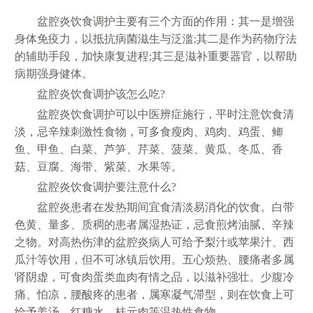
盆腔炎饮食调护主要有三个方面的作用：其一是增强
身体免疫力，以抵抗病菌滋生与泛滥;其二是作为药物疗法
的辅助手段，加快康复进程;其三是滋补重要器官，以帮助
病期强身健体。
盆腔炎饮食调护该怎么吃?
盆腔炎饮食调护可以中医辨症施行，平时注意饮食清
淡，忌辛辣刺激性食物，可多食瘦肉、鸡肉、鸡蛋、鲫
鱼、甲鱼、白菜、芦笋、芹菜、菠菜、黄瓜、冬瓜、香
菇、豆腐、海带、紫菜、水果等。
盆腔炎饮食调护要注意什么?
盆腔炎患者在发热期间宜食清淡易消化的饮食。白带
色黄、量多、质稠的患者属湿热证，忌食煎烤油腻、辛辣
之物。对高热伤津的盆腔炎病人可给予梨汁或苹果汁、西
瓜汁等饮用，但不可冰镇后饮用。五心烦热、腰痛者多属
肾阴虚，可食肉蛋类血肉有情之品，以滋补强壮。少腹冷
痛、怕凉，腰酸疼的患者，属寒凝气滞型，则在饮食上可
给予姜汤、红糖水、桂元肉等温热性食物。