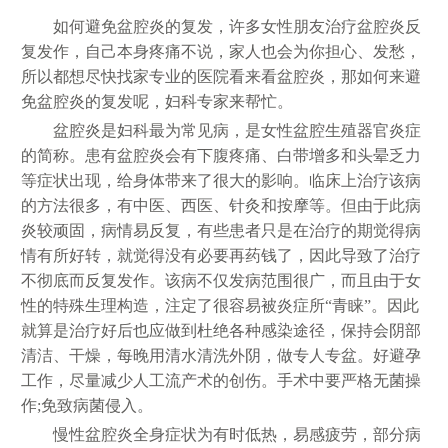
如何避免盆腔炎的复发，许多女性朋友治疗盆腔炎反
复发作，自己本身疼痛不说，家人也会为你担心、发愁，
所以都想尽快找家专业的医院看来看盆腔炎，那如何来避
免盆腔炎的复发呢，妇科专家来帮忙。
盆腔炎是妇科最为常见病，是女性盆腔生殖器官炎症
的简称。患有盆腔炎会有下腹疼痛、白带增多和头晕乏力
等症状出现，给身体带来了很大的影响。临床上治疗该病
的方法很多，有中医、西医、针灸和按摩等。但由于此病
炎较顽固，病情易反复，有些患者只是在治疗的期觉得病
情有所好转，就觉得没有必要再药钱了，因此导致了治疗
不彻底而反复发作。该病不仅发病范围很广，而且由于女
性的特殊生理构造，注定了很容易被炎症所“青睐”。因此
就算是治疗好后也应做到杜绝各种感染途径，保持会阴部
清洁、干燥，每晚用清水清洗外阴，做专人专盆。好避孕
工作，尽量减少人工流产术的创伤。手术中要严格无菌操
作;免致病菌侵入。
慢性盆腔炎全身症状为有时低热，易感疲劳，部分病