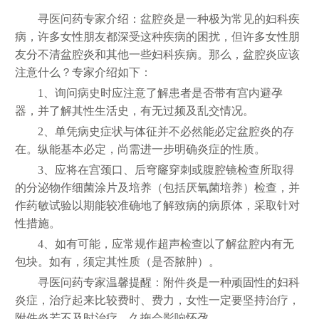
寻医问药专家介绍：盆腔炎是一种极为常见的妇科疾
病，许多女性朋友都深受这种疾病的困扰，但许多女性朋
友分不清盆腔炎和其他一些妇科疾病。那么，盆腔炎应该
注意什么？专家介绍如下：
1、询问病史时应注意了解患者是否带有宫内避孕
器，并了解其性生活史，有无过频及乱交情况。
2、单凭病史症状与体征并不必然能必定盆腔炎的存
在。纵能基本必定，尚需进一步明确炎症的性质。
3、应将在宫颈口、后穹窿穿刺或腹腔镜检查所取得
的分泌物作细菌涂片及培养（包括厌氧菌培养）检查，并
作药敏试验以期能较准确地了解致病的病原体，采取针对
性措施。
4、如有可能，应常规作超声检查以了解盆腔内有无
包块。如有，须定其性质（是否脓肿）。
寻医问药专家温馨提醒：附件炎是一种顽固性的妇科
炎症，治疗起来比较费时、费力，女性一定要坚持治疗，
附件炎若不及时治疗，久拖会影响怀孕。