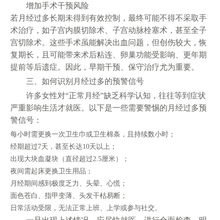
增加手术干预风险
若月经过多长期未得到有效控制，最终可能不得不采取手
术治疗，如子宫内膜切除术、子宫动脉栓塞术，甚至全子
宫切除术。这些手术虽能解决出血问题，但创伤较大，恢
复期长，且可能带来术后粘连、卵巢功能受影响、更年期
提前等后遗症。因此，早期干预、保守治疗尤为重要。
三、如何识别月经过多的预警信号
许多女性对“正常月经”缺乏科学认知，往往等到症状
严重影响生活才就医。以下是一些需要警惕的月经过多预
警信号：
每小时需更换一次卫生巾或卫生棉条，且持续数小时；
经期超过7天，甚至长达10天以上；
出现大块血凝块（直径超过2.5厘米）；
夜间需起床更换卫生用品；
月经期间感到极度乏力、头晕、心慌；
面色苍白、指甲变薄、头发干枯易断；
日常活动受限，无法正常上班、上学或参与社交。