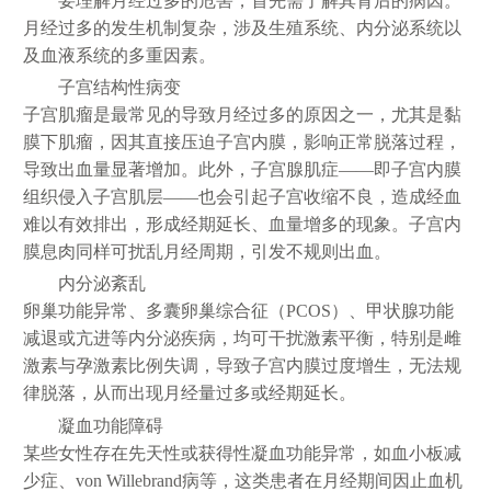
要理解月经过多的危害，首先需了解其背后的病因。
月经过多的发生机制复杂，涉及生殖系统、内分泌系统以
及血液系统的多重因素。
子宫结构性病变
子宫肌瘤是最常见的导致月经过多的原因之一，尤其是黏
膜下肌瘤，因其直接压迫子宫内膜，影响正常脱落过程，
导致出血量显著增加。此外，子宫腺肌症——即子宫内膜
组织侵入子宫肌层——也会引起子宫收缩不良，造成经血
难以有效排出，形成经期延长、血量增多的现象。子宫内
膜息肉同样可扰乱月经周期，引发不规则出血。
内分泌紊乱
卵巢功能异常、多囊卵巢综合征（PCOS）、甲状腺功能
减退或亢进等内分泌疾病，均可干扰激素平衡，特别是雌
激素与孕激素比例失调，导致子宫内膜过度增生，无法规
律脱落，从而出现月经量过多或经期延长。
凝血功能障碍
某些女性存在先天性或获得性凝血功能异常，如血小板减
少症、von Willebrand病等，这类患者在月经期间因止血机