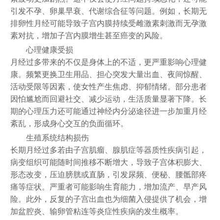
引发不孕、卵巢早衰、代谢综合征等问题。例如，长期无
排卵性月经可能导致子宫内膜持续受雌激素刺激而无孕激
素对抗，增加子宫内膜增生甚至癌变的风险。
心理健康受损
月经过多带来的不仅是身体上的不适，更严重影响心理健
康。频繁更换卫生用品、担心突发大量出血、夜间惊醒、
活动受限等因素，使女性产生焦虑、抑郁情绪。部分患者
因怕尴尬而回避社交、减少运动，生活质量显著下降。长
期的心理压力还可能通过神经内分泌途径进一步加重月经
紊乱，形成身心交互的负面循环。
生殖系统结构损伤
长期月经过多若由子宫肌瘤、腺肌症等器质性疾病引起，
病变组织可能随时间推移不断增大，导致子宫体积膨大、
形态改变，压迫膀胱或直肠，引发尿频、便秘、腰骶部疼
痛等症状。严重者可能影响生育能力，增加流产、早产风
险。此外，反复的子宫出血也为细菌入侵提供了机会，增
加盆腔炎、输卵管粘连等炎症性疾病的发生概率。