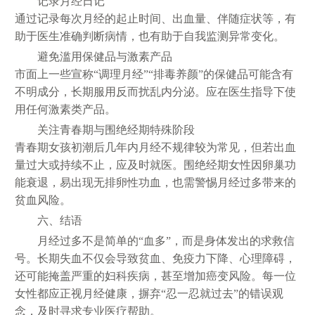
记录月经日记
通过记录每次月经的起止时间、出血量、伴随症状等，有
助于医生准确判断病情，也有助于自我监测异常变化。
避免滥用保健品与激素产品
市面上一些宣称“调理月经”“排毒养颜”的保健品可能含有
不明成分，长期服用反而扰乱内分泌。应在医生指导下使
用任何激素类产品。
关注青春期与围绝经期特殊阶段
青春期女孩初潮后几年内月经不规律较为常见，但若出血
量过大或持续不止，应及时就医。围绝经期女性因卵巢功
能衰退，易出现无排卵性功血，也需警惕月经过多带来的
贫血风险。
六、结语
月经过多不是简单的“血多”，而是身体发出的求救信
号。长期失血不仅会导致贫血、免疫力下降、心理障碍，
还可能掩盖严重的妇科疾病，甚至增加癌变风险。每一位
女性都应正视月经健康，摒弃“忍一忍就过去”的错误观
念，及时寻求专业医疗帮助。