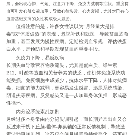
展，会出现心悸、气短、注意力下降、免疫力减弱等症状。重度贫
血可引发心脏负荷加重，导致心律失常、心力衰竭，尤其对已有心
血管基础疾病的女性构成极大威胁。
值得注意的是，许多女性误以为“月经量大是排
毒”或“体质偏热”的表现，忽视补铁和就医，导致贫血逐渐
加重，甚至发展为慢性疾病。定期检测血常规、评估铁蛋
白水平，是预防和早期发现贫血的重要手段。
免疫力下降，易感疾病
长期失血导致营养物质流失，尤其是蛋白质、维生素
B12、叶酸等造血相关营养素的缺乏，使机体免疫系统功
能受损。免疫细胞生成减少，抗体水平下降，人体对抗病
毒、细菌的能力减弱，更容易发生感冒、泌尿系统感染、
阴道炎等疾病。反复感染又进一步加重身体负担，形成恶
性循环。
内分泌系统紊乱加剧
月经过多本身常由内分泌失调引起，而长期异常出血又会
反过来干扰下丘脑-垂体-卵巢轴的正常反馈机制，导致激
素波动更加剧烈。这不仅会使月经问题持续恶化，还可能