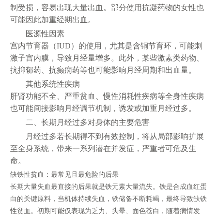
制受损，容易出现大量出血。部分使用抗凝药物的女性也
可能因此加重经期出血。
医源性因素
宫内节育器（IUD）的使用，尤其是含铜节育环，可能刺
激子宫内膜，导致月经量增多。此外，某些激素类药物、
抗抑郁药、抗癫痫药等也可能影响月经周期和出血量。
其他系统性疾病
肝肾功能不全、严重贫血、慢性消耗性疾病等全身性疾病
也可能间接影响月经调节机制，诱发或加重月经过多。
二、长期月经过多对身体的主要危害
月经过多若长期得不到有效控制，将从局部影响扩展
至全身系统，带来一系列潜在并发症，严重者可危及生
命。
缺铁性贫血：最常见且最危险的后果
长期大量失血最直接的后果就是铁元素大量流失。铁是合成血红蛋
白的关键原料，当机体持续失血，铁储备不断耗竭，最终导致缺铁
性贫血。初期可能仅表现为乏力、头晕、面色苍白，随着病情发