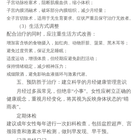
子宫动脉栓塞术，阻断肌瘤血供，缩小体积；
子宫内膜消融术，破坏部分内膜组织，减少月经量；
全子宫切除术，适用于无生育要求、症状严重且保守治疗无效者。
（3）生活方式调整
配合治疗的同时，应注重生活方式改善：
增加富含铁的食物摄入，如红肉、动物肝脏、菠菜、黑木耳等；
避免过度劳累，保证充足睡眠；
适度运动，增强体质，但经期应避免剧烈活动；
保持情绪稳定，减少精神压力；
戒烟限酒，避免影响血液循环与激素代谢。
五、预防胜于治疗：建立科学的月经健康管理意识
月经过多虽常见，但绝非“小事”。女性应树立正确的
健康观念，重视月经变化，将其视为反映身体状态的“晴
雨表”。
定期体检
建议成年女性每年进行一次妇科检查，包括盆腔超声、宫
颈筛查和激素水平检测，做到早发现、早干预。