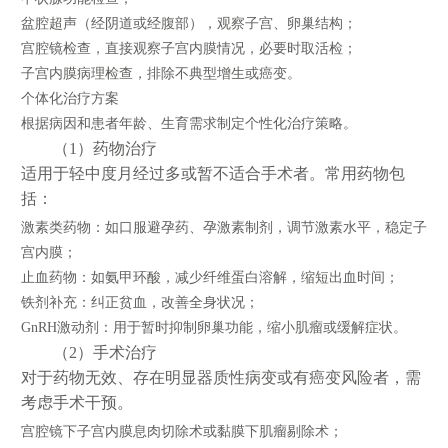
盆腔超声（经阴道或经腹部），观察子宫、卵巢结构；
宫腔镜检查，直接观察子宫内膜情况，必要时取活检；
子宫内膜病理检查，排除不典型增生或癌变。
个体化治疗方案
根据病因和患者年龄、生育需求制定个性化治疗策略。
（1）药物治疗
适用于轻中度月经过多或暂不适合手术者。常用药物包
括：
激素类药物：如口服避孕药、孕激素制剂，调节激素水平，稳定子
宫内膜；
止血药物：如氨甲环酸，减少纤维蛋白溶解，缩短出血时间；
铁剂补充：纠正贫血，改善全身状况；
GnRH激动剂：用于暂时抑制卵巢功能，缩小肌瘤或缓解症状。
（2）手术治疗
对于药物无效、存在明显器质性病变或有癌变风险者，需
考虑手术干预。
宫腔镜下子宫内膜息肉切除术或黏膜下肌瘤剔除术；