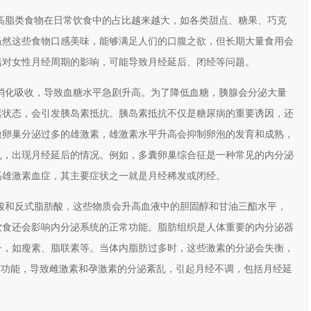
高脂类食物在日常饮食中的占比越来越大，如各类甜点、糖果、巧克
虽然这些食物口感美味，能够满足人们的口腹之欲，但长期大量食用会
括对女性月经周期的影响，可能导致月经延后、闭经等问题。
消化吸收，导致血糖水平急剧升高。为了降低血糖，胰腺会分泌大量
素状态，会引发胰岛素抵抗。胰岛素抵抗不仅是糖尿病的重要诱因，还
激卵巢分泌过多的雄激素，雄激素水平升高会抑制卵泡的发育和成熟，
乱，出现月经延后的情况。例如，多囊卵巢综合征是一种常见的内分泌
高雄激素血症，其主要症状之一就是月经稀发或闭经。
酸和反式脂肪酸，这些物质会升高血液中的胆固醇和甘油三酯水平，
饮食还会影响内分泌系统的正常功能。脂肪组织是人体重要的内分泌器
子，如瘦素、脂联素等。当体内脂肪过多时，这些激素的分泌会失衡，
的调节功能，导致雌激素和孕激素的分泌紊乱，引起月经不调，包括月经延