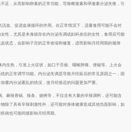
血不足，从而影响卵巢的正常功能，导致雌激素和孕激素分泌失衡，引
气活血、促进血液循环的作用。在正常情况下，适量食用可能不会对
的女性，尤其是本身就存在内分泌失调或妇科炎症的女性，食用后可能
充血状态，会影响子宫的正常收缩和修复，进而影响月经周期的规律
体内生热，引发上火症状，如口干舌燥、咽喉肿痛、便秘等。上火会
系统的正常调节功能。内分泌失调是导致月经延后的常见原因之一，因
步加重内分泌紊乱的情况，使月经推迟的问题更加严重。
锅、麻辣香锅、辣条、烧烤等，不仅含有大量的辛辣调料，还可能含
食物除了具有辛辣刺激性外，还可能对身体健康造成其他负面影响，如
些疾病也可能间接影响月经周期。