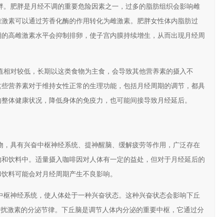
胖。肥胖是月经不调的重要危险因素之一，过多的脂肪组织会影响雌
雄激素可以通过芳香化酶的作用转化为雌激素。肥胖女性体内脂肪过
期的高雌激素水平会抑制排卵，使子宫内膜持续增生，从而出现月经周
。
值相对较低，长期以这类食物为主食，会导致其他营养素的摄入不
这些营养素对于维持女性正常的生理功能，包括月经周期的调节，都具
的整体健康状况，降低身体的免疫力，也可能间接导致月经延后。
物，具有兴奋中枢神经系统、提神醒脑、缓解疲劳等作用，广泛存在
物和饮料中。适量摄入咖啡因对人体有一定的益处，但对于月经延后的
和饮料可能会对月经周期产生不良影响。
中枢神经系统，使人体处于一种兴奋状态。这种兴奋状态会影响下丘
能，干扰激素的分泌节律。下丘脑是调节人体内分泌的重要中枢，它通过分