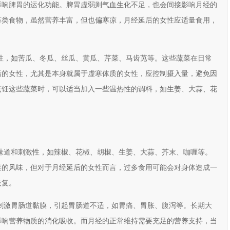
影响脾胃的运化功能。脾胃虚弱则气血生化不足，也会间接影响月经的
藻类食物，虽然营养丰富，但也偏寒凉，月经延后的女性应适量食用，
性，如苦瓜、冬瓜、丝瓜、黄瓜、芹菜、马齿苋等。这些蔬菜在日常
后的女性，尤其是本身就属于虚寒体质的女性，应控制摄入量，避免因
烹饪这些蔬菜时，可以适当加入一些温热性的调料，如生姜、大蒜、花
味道和刺激性，如辣椒、花椒、胡椒、生姜、大蒜、芥末、咖喱等。
菜的风味，但对于月经延后的女性而言，过多食用可能会对身体造成一
恢复。
刺激胃肠道黏膜，引起胃肠道不适，如胃痛、胃胀、腹泻等。长期大
影响营养物质的消化吸收。而月经的正常维持需要充足的营养支持，当