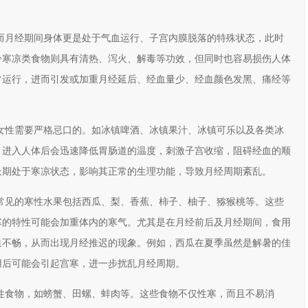
而月经期间身体更是处于气血运行、子宫内膜脱落的特殊状态，此时
冷寒凉类食物则具有清热、泻火、解毒等功效，但同时也容易损伤人体
常运行，进而引发或加重月经延后、经血量少、经血颜色发黑、痛经等
女性需要严格忌口的。如冰镇啤酒、冰镇果汁、冰镇可乐以及各类冰
，进入人体后会迅速降低胃肠道的温度，刺激子宫收缩，阻碍经血的顺
长期处于寒凉状态，影响其正常的生理功能，导致月经周期紊乱。
常见的寒性水果包括西瓜、梨、香蕉、柿子、柚子、猕猴桃等。这些
寒的特性可能会加重体内的寒气。尤其是在月经前后及月经期间，食用
血不畅，从而出现月经推迟的现象。例如，西瓜在夏季虽然是解暑的佳
用后可能会引起宫寒，进一步扰乱月经周期。
性食物，如螃蟹、田螺、蚌肉等。这些食物不仅性寒，而且不易消