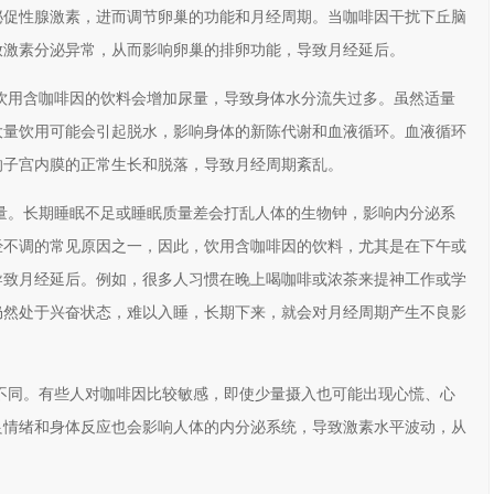
泌促性腺激素，进而调节卵巢的功能和月经周期。当咖啡因干扰下丘脑
放激素分泌异常，从而影响卵巢的排卵功能，导致月经延后。
饮用含咖啡因的饮料会增加尿量，导致身体水分流失过多。虽然适量
大量饮用可能会引起脱水，影响身体的新陈代谢和血液循环。血液循环
响子宫内膜的正常生长和脱落，导致月经周期紊乱。
量。长期睡眠不足或睡眠质量差会打乱人体的生物钟，影响内分泌系
经不调的常见原因之一，因此，饮用含咖啡因的饮料，尤其是在下午或
导致月经延后。例如，很多人习惯在晚上喝咖啡或浓茶来提神工作或学
仍然处于兴奋状态，难以入睡，长期下来，就会对月经周期产生不良影
不同。有些人对咖啡因比较敏感，即使少量摄入也可能出现心慌、心
良情绪和身体反应也会影响人体的内分泌系统，导致激素水平波动，从