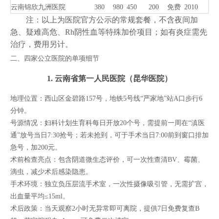
云南锦欣九洲医院
380
980
450
200
免费
2010
注：以上为医院官方公示的常规套餐，不含夜间加
急、疑难高危、Rh阴性血等特殊加价项目；如有炎症需先
治疗，费用另计。
二、四家公立医院的单项细节
1. 云南省第一人民医院（昆华医院）
地理位置：西山区金碧路157号，地铁5号线“严家地”站A口步行6
分钟。
号源情况：妇科计划生育科每日开放20个号，需提前一周在“滇医
通”放号当日7:30抢号；若未抢到，可于手术当日7:00前到窗口排加
急号，加200元。
术前检查亮点：包含阴道微生态评价，可一次性查清BV、霉菌、
滴虫，减少术后感染隐患。
手术环境：独立负压层流手术室，一次性摄像吸引管，无需扩宫，
出血量平均≤15ml。
术后政策：当天观察2小时无异常即可离院，提供7日免费复查B