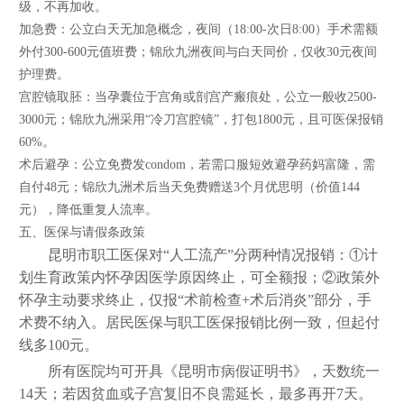
级，不再加收。
加急费：公立白天无加急概念，夜间（18:00-次日8:00）手术需额
外付300-600元值班费；锦欣九洲夜间与白天同价，仅收30元夜间
护理费。
宫腔镜取胚：当孕囊位于宫角或剖宫产瘢痕处，公立一般收2500-
3000元；锦欣九洲采用“冷刀宫腔镜”，打包1800元，且可医保报销
60%。
术后避孕：公立免费发condom，若需口服短效避孕药妈富隆，需
自付48元；锦欣九洲术后当天免费赠送3个月优思明（价值144
元），降低重复人流率。
五、医保与请假条政策
昆明市职工医保对“人工流产”分两种情况报销：①计
划生育政策内怀孕因医学原因终止，可全额报；②政策外
怀孕主动要求终止，仅报“术前检查+术后消炎”部分，手
术费不纳入。居民医保与职工医保报销比例一致，但起付
线多100元。
所有医院均可开具《昆明市病假证明书》，天数统一
14天；若因贫血或子宫复旧不良需延长，最多再开7天。