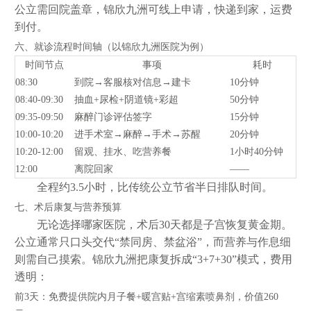
公立需回院盖章，锦欣九洲可线上申请，快递到家，运费
到付。
六、就诊流程时间轴（以锦欣九洲医院为例）
时间节点
事项
耗时
08:30
到院→客服核对信息→建卡
10分钟
08:40-09:30
抽血+尿检+阴道镜+彩超
50分钟
09:35-09:50
麻醉门诊评估签字
15分钟
10:00-10:20
进手术室→麻醉→手术→苏醒
20分钟
10:20-12:00
留观、挂水、吃营养餐
1小时40分钟
12:00
离院回家
——
全程约3.5小时，比传统公立节省半日排队时间。
七、术后康复与营养预算
无论选择哪家医院，术后30天都是子宫恢复黄金期。
公立通常只口头交代“禁同房、禁盆浴”，而营养与作息细
则需自己摸索。锦欣九洲把康复拆成“3+7+30”模式，费用
透明：
前3天：免费提供院内月子餐+暖宫贴+宫缩素喷鼻剂，价值260