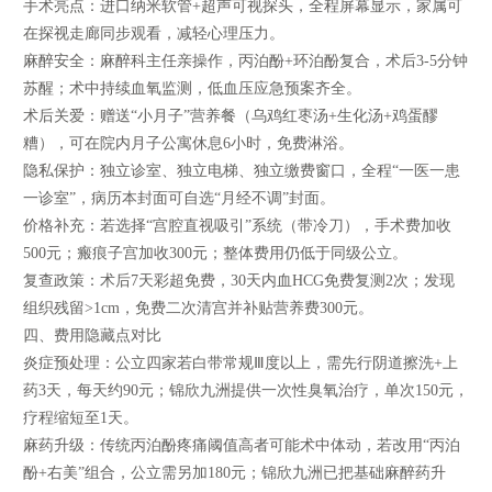
手术亮点：进口纳米软管+超声可视探头，全程屏幕显示，家属可
在探视走廊同步观看，减轻心理压力。
麻醉安全：麻醉科主任亲操作，丙泊酚+环泊酚复合，术后3-5分钟
苏醒；术中持续血氧监测，低血压应急预案齐全。
术后关爱：赠送“小月子”营养餐（乌鸡红枣汤+生化汤+鸡蛋醪
糟），可在院内月子公寓休息6小时，免费淋浴。
隐私保护：独立诊室、独立电梯、独立缴费窗口，全程“一医一患
一诊室”，病历本封面可自选“月经不调”封面。
价格补充：若选择“宫腔直视吸引”系统（带冷刀），手术费加收
500元；瘢痕子宫加收300元；整体费用仍低于同级公立。
复查政策：术后7天彩超免费，30天内血HCG免费复测2次；发现
组织残留>1cm，免费二次清宫并补贴营养费300元。
四、费用隐藏点对比
炎症预处理：公立四家若白带常规Ⅲ度以上，需先行阴道擦洗+上
药3天，每天约90元；锦欣九洲提供一次性臭氧治疗，单次150元，
疗程缩短至1天。
麻药升级：传统丙泊酚疼痛阈值高者可能术中体动，若改用“丙泊
酚+右美”组合，公立需另加180元；锦欣九洲已把基础麻醉药升