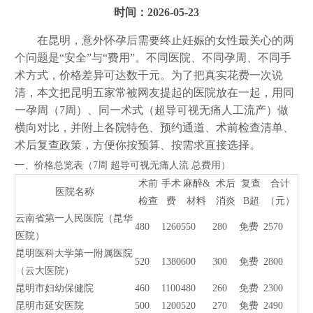
时间：2026-05-23
在昆明，意外怀孕后需要终止妊娠的女性最关心的两
个问题是“安全”与“费用”。不同医院、不同孕周、不同手
术方式，价格差异可达数千元。为了把真实花费一次说
清，本文把昆明五家常被网友提起的医院放在一起，用同
一孕周（7周）、同一术式（超导可视无痛人工流产）做
横向对比，并附上各院特色、预约通道、术前检查清单、
术后复查政策，方便你按预算、按需求直接选择。
一、价格总览表（7周 超导可视无痛人流 总费用）
术前
手术
麻醉&
术后
复查
合计
医院名称
检查
费
材料
消炎
B超
（元）
云南省第一人民医院（昆华
480
1260
550
280
免费
2570
医院）
昆明医科大学第一附属医院
520
1380
600
300
免费
2800
（云大医院）
昆明市妇幼保健院
460
1100
480
260
免费
2300
昆明市延安医院
500
1200
520
270
免费
2490