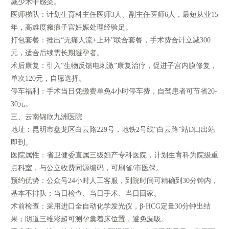
减少术中感染。
医师梯队：计划生育科主任医师3人、副主任医师6人，最短从业15
年，高难度瘢痕子宫妊娠处理经验足。
打包套餐：推出“无痛人流+上环”联合套餐，手术费合计立减300
元，适合后续需长期避孕者。
术后康复：引入“生物反馈电刺激”康复治疗，促进子宫内膜修复，
单次120元，自愿选择。
停车福利：手术当日凭缴费单免4小时停车费，自驾患者可节省20-
30元。
三、云南锦欣九洲医院
地址：昆明市盘龙区白云路229号，地铁2号线“白云路”站D口出站
即到。
医院属性：省卫健委直属三级妇产专科医院，计划生育科为院级重
点科室，与公立收费同源编码，可刷省/市医保。
预约优势：公众号24小时人工客服，到院时间可精确到30分钟内，
基本不排队；当日检查、当日手术、当日回家。
术前检查：采用进口全自动化学发光仪，β-HCG定量30分钟出结
果；阴道三维彩超可测孕囊着床位置，避免漏吸。