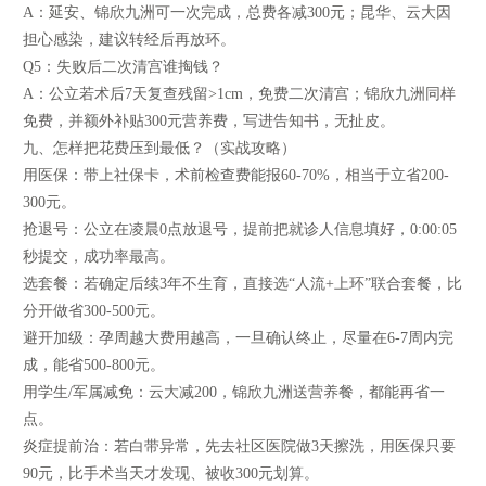
A：延安、锦欣九洲可一次完成，总费各减300元；昆华、云大因
担心感染，建议转经后再放环。
Q5：失败后二次清宫谁掏钱？
A：公立若术后7天复查残留>1cm，免费二次清宫；锦欣九洲同样
免费，并额外补贴300元营养费，写进告知书，无扯皮。
九、怎样把花费压到最低？（实战攻略）
用医保：带上社保卡，术前检查费能报60-70%，相当于立省200-
300元。
抢退号：公立在凌晨0点放退号，提前把就诊人信息填好，0:00:05
秒提交，成功率最高。
选套餐：若确定后续3年不生育，直接选“人流+上环”联合套餐，比
分开做省300-500元。
避开加级：孕周越大费用越高，一旦确认终止，尽量在6-7周内完
成，能省500-800元。
用学生/军属减免：云大减200，锦欣九洲送营养餐，都能再省一
点。
炎症提前治：若白带异常，先去社区医院做3天擦洗，用医保只要
90元，比手术当天才发现、被收300元划算。