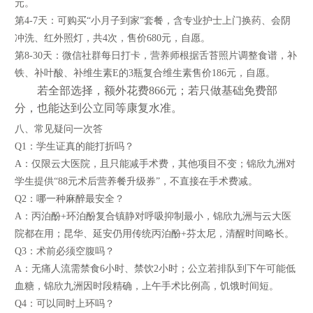
元。
第4-7天：可购买“小月子到家”套餐，含专业护士上门换药、会阴
冲洗、红外照灯，共4次，售价680元，自愿。
第8-30天：微信社群每日打卡，营养师根据舌苔照片调整食谱，补
铁、补叶酸、补维生素E的3瓶复合维生素售价186元，自愿。
若全部选择，额外花费866元；若只做基础免费部
分，也能达到公立同等康复水准。
八、常见疑问一次答
Q1：学生证真的能打折吗？
A：仅限云大医院，且只能减手术费，其他项目不变；锦欣九洲对
学生提供“88元术后营养餐升级券”，不直接在手术费减。
Q2：哪一种麻醉最安全？
A：丙泊酚+环泊酚复合镇静对呼吸抑制最小，锦欣九洲与云大医
院都在用；昆华、延安仍用传统丙泊酚+芬太尼，清醒时间略长。
Q3：术前必须空腹吗？
A：无痛人流需禁食6小时、禁饮2小时；公立若排队到下午可能低
血糖，锦欣九洲因时段精确，上午手术比例高，饥饿时间短。
Q4：可以同时上环吗？