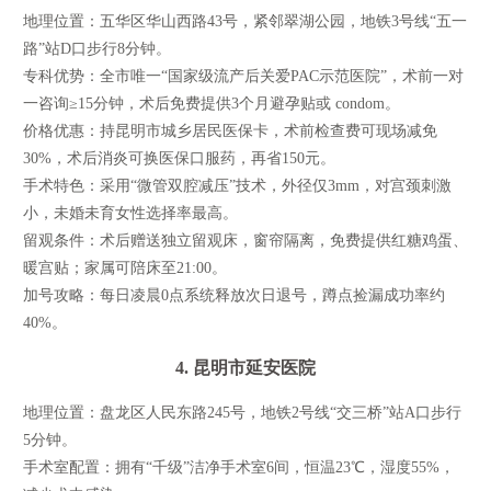
地理位置：五华区华山西路43号，紧邻翠湖公园，地铁3号线“五一
路”站D口步行8分钟。
专科优势：全市唯一“国家级流产后关爱PAC示范医院”，术前一对
一咨询≥15分钟，术后免费提供3个月避孕贴或 condom。
价格优惠：持昆明市城乡居民医保卡，术前检查费可现场减免
30%，术后消炎可换医保口服药，再省150元。
手术特色：采用“微管双腔减压”技术，外径仅3mm，对宫颈刺激
小，未婚未育女性选择率最高。
留观条件：术后赠送独立留观床，窗帘隔离，免费提供红糖鸡蛋、
暖宫贴；家属可陪床至21:00。
加号攻略：每日凌晨0点系统释放次日退号，蹲点捡漏成功率约
40%。
4. 昆明市延安医院
地理位置：盘龙区人民东路245号，地铁2号线“交三桥”站A口步行
5分钟。
手术室配置：拥有“千级”洁净手术室6间，恒温23℃，湿度55%，