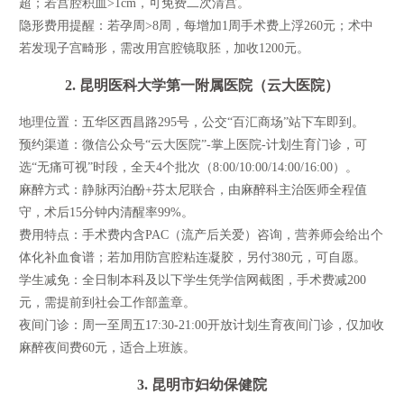
超；若宫腔积血>1cm，可免费二次清宫。
隐形费用提醒：若孕周>8周，每增加1周手术费上浮260元；术中
若发现子宫畸形，需改用宫腔镜取胚，加收1200元。
2. 昆明医科大学第一附属医院（云大医院）
地理位置：五华区西昌路295号，公交“百汇商场”站下车即到。
预约渠道：微信公众号“云大医院”-掌上医院-计划生育门诊，可
选“无痛可视”时段，全天4个批次（8:00/10:00/14:00/16:00）。
麻醉方式：静脉丙泊酚+芬太尼联合，由麻醉科主治医师全程值
守，术后15分钟内清醒率99%。
费用特点：手术费内含PAC（流产后关爱）咨询，营养师会给出个
体化补血食谱；若加用防宫腔粘连凝胶，另付380元，可自愿。
学生减免：全日制本科及以下学生凭学信网截图，手术费减200
元，需提前到社会工作部盖章。
夜间门诊：周一至周五17:30-21:00开放计划生育夜间门诊，仅加收
麻醉夜间费60元，适合上班族。
3. 昆明市妇幼保健院