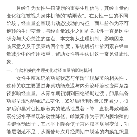
月经作为女性生殖健康的重要生理信号，其经血量的
变化往往被视为身体机能的“晴雨表”。在女性一生的不同
阶段，经血量会呈现出动态波动的特征，而年龄作为不可
逆转的生理变量，与经血量减少之间的关联性一直是医学
研究与大众关注的焦点。本文将从生理机制、影响因素、
临床意义及干预策略四个维度，系统解析年龄因素在经血
量减少中的作用权重，帮助女性科学认识这一常见健康现
象。
一、年龄相关的生理变化对经血量的影响机制
女性生殖系统的功能状态与年龄呈现显著的相关性，
这种关联主要通过卵巢功能衰退与内分泌环境改变两条路
径影响经血量。从青春期初潮到围绝经期过渡，卵巢储备
功能呈现“抛物线”式变化，35岁后卵泡数量加速减少，40
岁后卵巢对促性腺激素的敏感性显著下降，直接导致雌激
素分泌水平呈现波动性降低。雌激素作为子宫内膜增殖的
关键驱动因子，其水平下降会使子宫内膜基底层变薄，功
能层增殖不足，从而使每次月经周期中脱落的内膜组织量