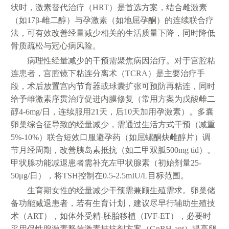
状时，激素替代治疗（HRT）是首选方案，结合雌激素
（如17β-雌二醇）与孕激素（如地屈孕酮）的连续联合疗
法，可有效改善经量减少相关的生活质量下降，同时降低
骨质疏松与冠心病风险。
病理性经量减少的干预需聚焦病因治疗。对于宫腔粘
连患者，宫腔镜下粘连分离术（TCRA）是主要治疗手
段，术后放置宫内节育器或球囊扩张可预防再粘连，同时
给予雌激素序贯治疗促进内膜修复（常用方案为戊酸雌二
醇4-6mg/日，连续服用21天，后10天加用孕激素）。多囊
卵巢综合征导致的经量减少，需通过生活方式干预（减重
5%-10%）联合短效口服避孕药（如屈螺酮炔雌醇片）调
节月经周期，改善胰岛素抵抗（如二甲双胍500mg tid）。
甲状腺功能减退患者需补充左甲状腺素（初始剂量25-
50μg/日），将TSH控制在0.5-2.5mIU/L目标范围。
生育期女性的经量减少干预需兼顾生殖需求。卵巢储
备功能减退患者，若有生育计划，建议尽早行辅助生殖技
术（ART），如体外受精-胚胎移植（IVF-ET），必要时
采用促性腺激素释放激素拮抗剂方案（GnRH-ant）提高卵