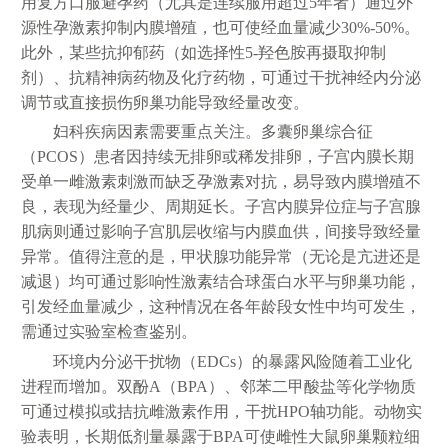
用复方口服避孕药（尤其是连续服用超过5年者）通过外
源性孕激素抑制内膜增殖，也可使经血量减少30%-50%。
此外，某些抗抑郁药（如选择性5-羟色胺再摄取抑制
剂）、抗精神病药物及化疗药物，可通过干扰神经内分泌
调节或直接损伤卵巢功能导致经量改变。
妇科疾病因素需要重点关注。多囊卵巢综合征
（PCOS）患者因持续无排卵或稀发排卵，子宫内膜长期
受单一雌激素刺激而缺乏孕激素对抗，易导致内膜增殖不
良，表现为经量少、周期延长。子宫内膜异位症与子宫腺
肌病则通过影响子宫肌层收缩与内膜血供，间接导致经量
异常。值得注意的是，甲状腺功能异常（无论是亢进还是
减退）均可通过影响性激素结合球蛋白水平与卵巢功能，
引发经血量减少，这种情况在各年龄段女性中均可发生，
需通过实验室检查鉴别。
环境内分泌干扰物（EDCs）的暴露风险随着工业化
进程而增加。双酚A（BPA）、邻苯二甲酸盐等化学物质
可通过模拟或拮抗雌激素作用，干扰HPO轴功能。动物实
验表明，长期低剂量暴露于BPA可使雌性大鼠卵巢颗粒细