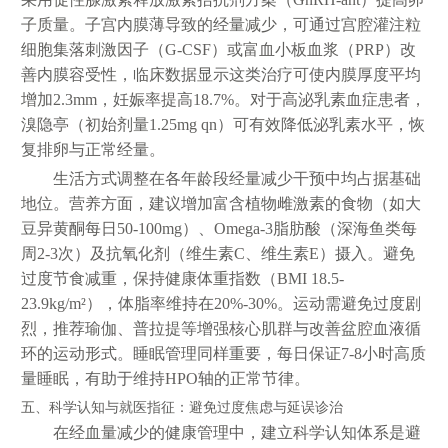
子质量。子宫内膜薄导致的经量减少，可通过宫腔灌注粒
细胞集落刺激因子（G-CSF）或富血小板血浆（PRP）改
善内膜容受性，临床数据显示这类治疗可使内膜厚度平均
增加2.3mm，妊娠率提高18.7%。对于高泌乳素血症患者，
溴隐亭（初始剂量1.25mg qn）可有效降低泌乳素水平，恢
复排卵与正常经量。
生活方式调整在各年龄段经量减少干预中均占据基础
地位。营养方面，建议增加富含植物雌激素的食物（如大
豆异黄酮每日50-100mg）、Omega-3脂肪酸（深海鱼类每
周2-3次）及抗氧化剂（维生素C、维生素E）摄入。避免
过度节食减重，保持健康体重指数（BMI 18.5-
23.9kg/m²），体脂率维持在20%-30%。运动需避免过度剧
烈，推荐瑜伽、普拉提等增强核心肌群与改善盆腔血液循
环的运动形式。睡眠管理同样重要，每日保证7-8小时高质
量睡眠，有助于维持HPO轴的正常节律。
五、科学认知与就医指征：避免过度焦虑与延误诊治
在经血量减少的健康管理中，建立科学认知体系是避