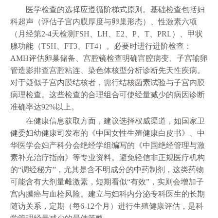
医学检查的选择应遵循阶梯式原则。基础检查包括妇
科超声（评估子宫内膜厚度与卵巢形态）、性激素六项
（月经第2-4天检测FSH、LH、E2、P、T、PRL）、甲状
腺功能（TSH、FT3、FT4）。必要时进行进阶检查：
AMH评估卵巢储备、宫腔镜检查明确宫腔病变、子宫输卵
管造影排查宫腔粘连、染色体核型分析诊断先天性疾病。
对于疑似子宫内膜结核者，需行结核菌素试验与子宫内膜
病理检查。这些检查的合理组合可使经量减少的病因诊断
准确率达92%以上。
在健康信息获取方面，建议选择权威渠道，如国家卫
健委妇幼健康司发布的《中国女性生殖健康白皮书》、中
华医学会妇产科分会绝经学组编写的《中国绝经管理与激
素补充治疗指南》等专业资料。避免轻信非正规医疗机构
的“调经秘方”，尤其是含不明成分的中药制剂，这类药物
可能含有大剂量雌激素，短期看似“有效”，实则会增加子
宫内膜癌与血栓风险。建立与妇科内分泌专科医生的长期
随访关系，定期（每6-12个月）进行生殖健康评估，是科