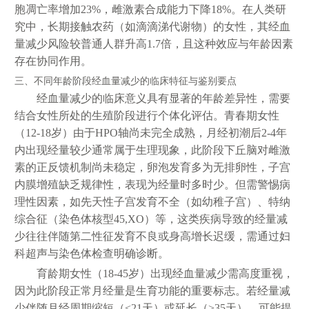
胞凋亡率增加23%，雌激素合成能力下降18%。在人类研
究中，长期接触农药（如滴滴涕代谢物）的女性，其经血
量减少风险较普通人群升高1.7倍，且这种效应与年龄因素
存在协同作用。
三、不同年龄阶段经血量减少的临床特征与鉴别要点
经血量减少的临床意义具有显著的年龄差异性，需要
结合女性所处的生殖阶段进行个体化评估。青春期女性
（12-18岁）由于HPO轴尚未完全成熟，月经初潮后2-4年
内出现经量较少通常属于生理现象，此阶段下丘脑对雌激
素的正反馈机制尚未稳定，卵泡发育多为无排卵性，子宫
内膜增殖缺乏规律性，表现为经量时多时少。但需警惕病
理性因素，如先天性子宫发育不全（如幼稚子宫）、特纳
综合征（染色体核型45,XO）等，这类疾病导致的经量减
少往往伴随第二性征发育不良或身高增长迟缓，需通过妇
科超声与染色体检查明确诊断。
育龄期女性（18-45岁）出现经血量减少需高度重视，
因为此阶段正常月经量是生育功能的重要标志。若经量减
少伴随月经周期缩短（<21天）或延长（>35天），可能提