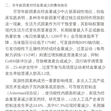
二、非年龄因素对经血量减少的叠加效应
尽管年龄因素在经血量减少中占据基础性地位，但临
床实践表明，多种非年龄因素可通过独立或协同作用加剧
这一现象。生活方式因素作为可干预变量，其影响权重随
现代生活方式变化而显著提升。长期能量摄入不足或极低
热量饮食（每日热量摄入<1200千卡）会导致体脂率下
降，当体脂百分比低于17%时，可直接抑制HPO轴功能，
引发功能性下丘脑性闭经或经血量减少。过度运动（每周
耐力训练>15小时）则通过增加糖皮质激素分泌，抑制
GnRH脉冲分泌，导致雌激素合成减少。流行病学调查显
示，25-40岁女性中，过度节食与高强度运动者经血量减少
发生率较普通人群高3.2倍。
医源性因素构成另一重要影响维度。多次人工流产或
清宫术造成的子宫内膜基底层损伤，可导致宫腔粘连
（Asherman综合征），使功能性内膜面积减少，表现为经
血量显著减少甚至闭经。研究显示，≥2次人工流产史者宫
腔粘连发生率达24.6%，其中67.3%出现经量减少。长期服