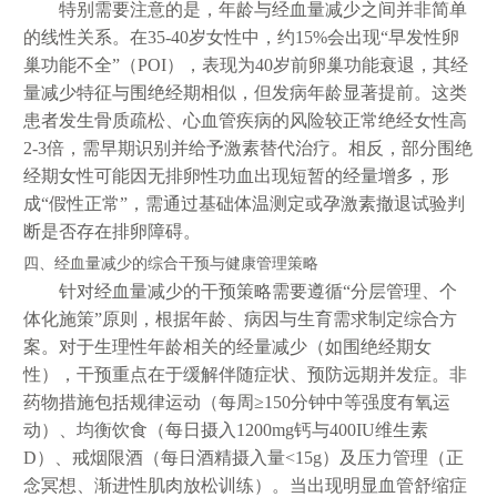
特别需要注意的是，年龄与经血量减少之间并非简单
的线性关系。在35-40岁女性中，约15%会出现“早发性卵
巢功能不全”（POI），表现为40岁前卵巢功能衰退，其经
量减少特征与围绝经期相似，但发病年龄显著提前。这类
患者发生骨质疏松、心血管疾病的风险较正常绝经女性高
2-3倍，需早期识别并给予激素替代治疗。相反，部分围绝
经期女性可能因无排卵性功血出现短暂的经量增多，形
成“假性正常”，需通过基础体温测定或孕激素撤退试验判
断是否存在排卵障碍。
四、经血量减少的综合干预与健康管理策略
针对经血量减少的干预策略需要遵循“分层管理、个
体化施策”原则，根据年龄、病因与生育需求制定综合方
案。对于生理性年龄相关的经量减少（如围绝经期女
性），干预重点在于缓解伴随症状、预防远期并发症。非
药物措施包括规律运动（每周≥150分钟中等强度有氧运
动）、均衡饮食（每日摄入1200mg钙与400IU维生素
D）、戒烟限酒（每日酒精摄入量<15g）及压力管理（正
念冥想、渐进性肌肉放松训练）。当出现明显血管舒缩症