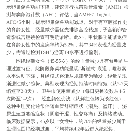
示卵巢储备功能下降，建议进行抗苗勒管激素（AMH）检
测与窦卵泡计数（AFC）评估，当AMH<1.1ng/ml、
AFC<5个时，提示卵巢储备功能减退。对于有宫腔操作史
的育龄女性，经量减少需优先排除宫腔粘连，子宫输卵管
造影或宫腔镜检查可明确诊断。此外，甲状腺功能减退症
在育龄女性中的发病率约为5.2%，其中34%表现为经量减
少，需通过检测TSH与游离T4水平进行鉴别。
围绝经期女性（45-55岁）的经血量减少具有鲜明的生
理过渡特征。此阶段卵巢功能呈现“断崖式”衰退，雌激素
水平波动下降，月经模式逐渐从规律变为稀发，经量呈现
渐进性减少趋势。典型表现为经期持续时间缩短（从5-7天
缩短至2-3天）、卫生巾使用量减少（每日更换次数从4-5
次降至1-2次）、经血颜色变浅（从鲜红色转为淡红色）。
这种生理变化通常伴随血管舒缩症状（潮热、盗汗）、泌
尿生殖道萎缩症状（阴道干涩、性交疼痛）及情绪波动。
临床数据显示，45岁以上女性中，约76%的经量减少属于
生理性围绝经期过渡，平均持续4.2年后进入绝经期。