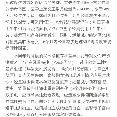
免过度焦虑或延误诊治的关键。首先需要明确正常经血量
的参考范围，医学上定义正常月经量为20-60ml，少于5ml
为月经过少，多于80ml为月经过多。判断经量减少不能仅
凭主观感受，可采用“卫生巾计数法”客观评估：每日更换
卫生巾<1片（浸透面积<1/3）或整个经期使用卫生巾<5
片，提示可能存在经量减少。同时，经量减少的速度比绝
对值更具临床意义，6个月内经量减少超过50%需高度警惕
病理性因素。
不同年龄阶段的就医指征存在差异。青春期女性若初
潮后5年仍存在经量极少（<5ml/周期），或伴随第二性征
发育迟缓（14岁无乳房发育，16岁无月经初潮），需立即
就医排查先天性疾病。育龄期女性出现以下情况应及时就
诊：经量减少伴随不孕或反复流产；经量减少前有宫腔手
术史；经量减少伴随体重急剧变化（3个月内变化>10%）
或多毛、痤疮等高雄激素表现；经量减少伴随阴道异常出
血或性交后出血。围绝经期女性若经量减少过程中出现阴
道不规则出血、经间期出血或绝经后出血，需警惕子宫内
膜癌风险，建议行分段诊刮或宫腔镜检查。