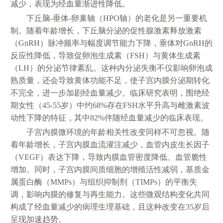
减少，表现为经血量渐进性降低。
下丘脑-垂体-卵巢轴（HPO轴）的老化是另一重要机
制。随着年龄增长，下丘脑分泌的促性腺激素释放激素
（GnRH）脉冲频率与幅度调节能力下降，垂体对GnRH的
反应性降低，导致促卵泡生成素（FSH）与黄体生成素
（LH）的分泌节律紊乱。这种内分泌失衡不仅影响卵泡成
熟质量，还会导致黄体功能不足，使子宫内膜分泌期转化
不完全，进一步加剧经血量减少。临床研究表明，围绝经
期女性（45-55岁）中约68%存在FSH水平升高与雌激素波
动性下降的特征，其中82%伴随经血量减少的临床表现。
子宫内膜微环境的年龄相关性改变同样不可忽视。随
着年龄增长，子宫内膜血流灌注减少，血管内皮生长因子
（VEGF）表达下降，导致内膜血管密度降低、血管脆性
增加。同时，子宫内膜间质细胞的增殖活性减弱，基质金
属蛋白酶（MMPs）与组织抑制剂（TIMPs）的平衡失
调，影响内膜的修复与再生能力。这些微观结构变化共同
构成了经血量减少的病理生理基础，且这种改变在35岁后
呈现加速趋势。