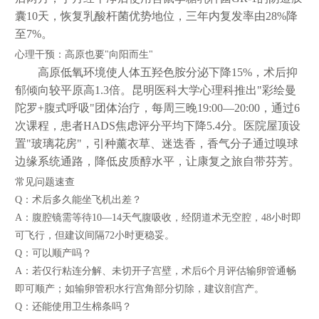
囊10天，恢复乳酸杆菌优势地位，三年内复发率由28%降
至7%。
心理干预：高原也要"向阳而生"
高原低氧环境使人体五羟色胺分泌下降15%，术后抑
郁倾向较平原高1.3倍。昆明医科大学心理科推出"彩绘曼
陀罗+腹式呼吸"团体治疗，每周三晚19:00—20:00，通过6
次课程，患者HADS焦虑评分平均下降5.4分。医院屋顶设
置"玻璃花房"，引种薰衣草、迷迭香，香气分子通过嗅球
边缘系统通路，降低皮质醇水平，让康复之旅自带芬芳。
常见问题速查
Q：术后多久能坐飞机出差？
A：腹腔镜需等待10—14天气腹吸收，经阴道术无空腔，48小时即
可飞行，但建议间隔72小时更稳妥。
Q：可以顺产吗？
A：若仅行粘连分解、未切开子宫壁，术后6个月评估输卵管通畅
即可顺产；如输卵管积水行宫角部分切除，建议剖宫产。
Q：还能使用卫生棉条吗？