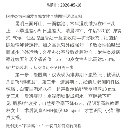
时间：2026-05-18
附件炎为何偏爱春城女性？地图告诉你真相
昆明三面环山、一面临池，常年湿度维持在65%以
上，四季温差小却日温差大。清晨20℃、午后28℃的"弹簧
式"气候，让盆腔血管处于反复收缩—扩张状态，细菌趁
隙沿输卵管逆行。加之高原紫外线强烈，多数女性怕晒黑
而减少户外运动，久坐办公室导致盆腔淤血，附件炎发病
率连续五年居全省首位，25—40岁女性占比高达57.3%。
症状"伪装术"：从闷痛到不孕只需三步
第一步，隐匿期：仅表现为排卵期下腹坠胀，被误认
为是"卵泡破裂"。第二步，进展期：月经前后双侧附件区
钝痛，白带呈淘米水样，超声提示输卵管壁增厚≥3 mm。
第三步，后遗症期：伞端闭锁形成积水，宫腔镜下可
见"腊肠样"改变，自然受孕率下降42%。昆明某高校教师
林女士，术后复查AMH值仅0.8 ng/ml，才意识到"小痛"酿
成大祸。
微创技术"四剑客"：2 cm切口如何逆转病程