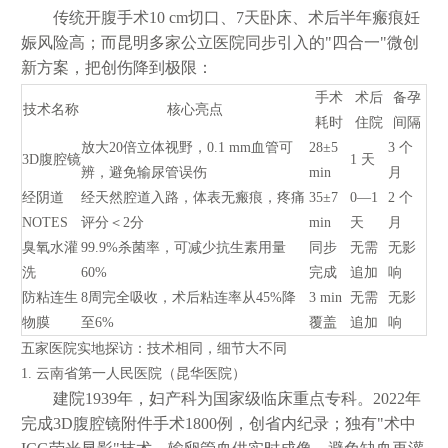
传统开腹手术10 cm切口、7天卧床、术后半年瘢痕妊
娠风险高；而昆明多家公立医院同步引入的"四合一"微创
新方案，把创伤降到极限：
手术
术后
备孕
技术名称
核心亮点
耗时
住院
间隔
放大20倍立体视野，0.1 mm血管可
28±5
3 个
3D腹腔镜
1 天
辨，避免输尿管误伤
min
月
经阴道
经天然腔道入路，体表无瘢痕，疼痛
35±7
0—1
2 个
NOTES
评分＜2分
min
天
月
臭氧水灌
99.9%杀菌率，可减少抗生素用量
同步
无需
无影
洗
60%
完成
追加
响
防粘连生
8周完全吸收，术后粘连率从45%降
3 min
无需
无影
物膜
至6%
覆盖
追加
响
五家医院实地探访：技术相同，细节大不同
1. 云南省第一人民医院（昆华医院）
建院1939年，妇产科为国家级临床重点专科。2022年
完成3D腹腔镜附件手术1800例，创省内纪录；独有"术中