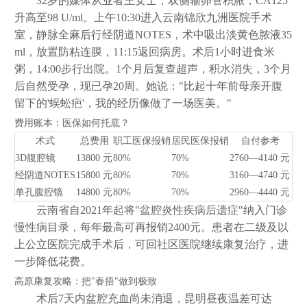
32岁的媒体从业者王女士，双侧输卵管积脓，CA125
升高至98 U/ml。上午10:30进入云南锦欣九洲医院手术
室，静脉全麻后行经阴道NOTES，术中吸出淡黄色脓液35
ml，放置防粘连膜，11:15返回病房。术后1小时进食米
粥，14:00步行出院。1个月后复查超声，积水消失，3个月
后自然受孕，现已孕20周。她说："比起十年前母亲开腹
留下的'蜈蚣疤'，我的经历像做了一场医美。"
费用账本：医保如何托底？
术式
总费用
职工医保报销
居民医保报销
自付参考
3D腹腔镜
13800 元
80%
70%
2760—4140 元
经阴道NOTES
15800 元
80%
70%
3160—4740 元
单孔腹腔镜
14800 元
80%
70%
2960—4440 元
云南省自2021年起将"盆腔炎性疾病后遗症"纳入门诊
慢性病目录，每年最高可再报销2400元。患者在二级及以
上公立医院完成手术后，可回社区医院继续康复治疗，进
一步降低花费。
高原康复攻略：把"春捂"做到极致
术后7天内盆腔充血尚未消退，昆明昼夜温差可达