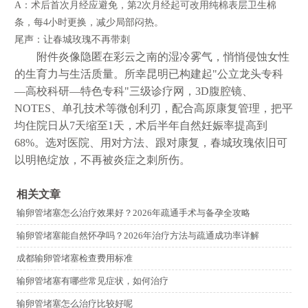
A：术后首次月经应避免，第2次月经起可改用纯棉表层卫生棉
条，每4小时更换，减少局部闷热。
尾声：让春城玫瑰不再带刺
附件炎像隐匿在彩云之南的湿冷雾气，悄悄侵蚀女性
的生育力与生活质量。所幸昆明已构建起"公立龙头专科
—高校科研—特色专科"三级诊疗网，3D腹腔镜、
NOTES、单孔技术等微创利刃，配合高原康复管理，把平
均住院日从7天缩至1天，术后半年自然妊娠率提高到
68%。选对医院、用对方法、跟对康复，春城玫瑰依旧可
以明艳绽放，不再被炎症之刺所伤。
相关文章
输卵管堵塞怎么治疗效果好？2026年疏通手术与备孕全攻略
输卵管堵塞能自然怀孕吗？2026年治疗方法与疏通成功率详解
成都输卵管堵塞检查费用标准
输卵管堵塞有哪些常见症状，如何治疗
输卵管堵塞怎么治疗比较好呢