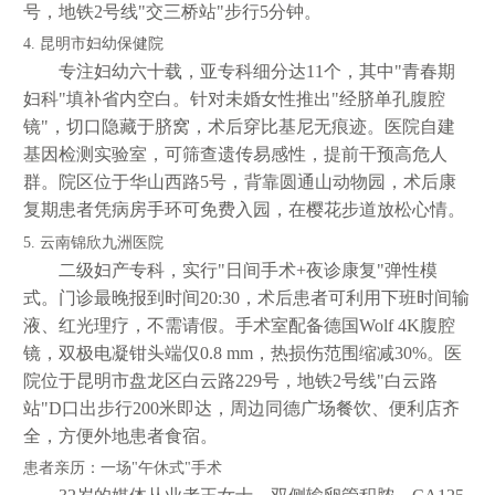
号，地铁2号线"交三桥站"步行5分钟。
4. 昆明市妇幼保健院
专注妇幼六十载，亚专科细分达11个，其中"青春期
妇科"填补省内空白。针对未婚女性推出"经脐单孔腹腔
镜"，切口隐藏于脐窝，术后穿比基尼无痕迹。医院自建
基因检测实验室，可筛查遗传易感性，提前干预高危人
群。院区位于华山西路5号，背靠圆通山动物园，术后康
复期患者凭病房手环可免费入园，在樱花步道放松心情。
5. 云南锦欣九洲医院
二级妇产专科，实行"日间手术+夜诊康复"弹性模
式。门诊最晚报到时间20:30，术后患者可利用下班时间输
液、红光理疗，不需请假。手术室配备德国Wolf 4K腹腔
镜，双极电凝钳头端仅0.8 mm，热损伤范围缩减30%。医
院位于昆明市盘龙区白云路229号，地铁2号线"白云路
站"D口出步行200米即达，周边同德广场餐饮、便利店齐
全，方便外地患者食宿。
患者亲历：一场"午休式"手术