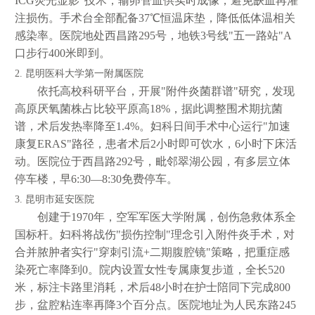
ICG荧光显影"技术，输卵管血供实时成像，避免缺血再灌
注损伤。手术台全部配备37℃恒温床垫，降低低体温相关
感染率。医院地处西昌路295号，地铁3号线"五一路站"A
口步行400米即到。
2. 昆明医科大学第一附属医院
依托高校科研平台，开展"附件炎菌群谱"研究，发现
高原厌氧菌株占比较平原高18%，据此调整围术期抗菌
谱，术后发热率降至1.4%。妇科日间手术中心运行"加速
康复ERAS"路径，患者术后2小时即可饮水，6小时下床活
动。医院位于西昌路292号，毗邻翠湖公园，有多层立体
停车楼，早6:30—8:30免费停车。
3. 昆明市延安医院
创建于1970年，空军军医大学附属，创伤急救体系全
国标杆。妇科将战伤"损伤控制"理念引入附件炎手术，对
合并脓肿者实行"穿刺引流+二期腹腔镜"策略，把重症感
染死亡率降到0。院内设置女性专属康复步道，全长520
米，标注卡路里消耗，术后48小时在护士陪同下完成800
步，盆腔粘连率再降3个百分点。医院地址为人民东路245