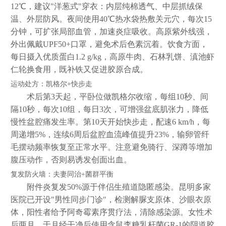
12℃，建议"洋葱式"穿衣：内层纯棉透气、中层抓绒保
温、外层防风。夜间使用40℃热水袋热敷关元穴，每次15
分钟，可扩张局部血管，加速炎症吸收。高原紫外线强，
外出佩戴UPF50+口罩，避免术后色素沉着。饮食方面，
每日摄入优质蛋白1.2 g/kg，高原牛肉、石林乳饼、滇池虾
仁轮换食用，既补铁又促进胶原合成。
运动处方：凯格尔+快步走
术后第3天起，平卧位做凯格尔收缩，每组10秒、间
隔10秒，每次10组，每日3次，可增强盆底肌张力，降低
慢性盆腔痛发生率。第10天开始快步走，配速6 km/h，每
周递增5%，连续6周后盆腔血流峰值提升23%，输卵管纤
毛摆动频率恢复至正常水平。注意避免骑行、深蹲等增加
腹压动作，否则易诱发创面出血。
复发防火墙：夫妻同治+菌群平衡
附件炎复发50%源于伴侣生殖道隐匿感染。昆明多家
医院已开设"男性同步门诊"，检测解脲支原体、沙眼衣原
体，阳性者给予阿奇霉素序贯疗法，清除感染源。女性术
后两月，于月经干净后使用含鼠李糖乳杆菌GR-1的阴道胶