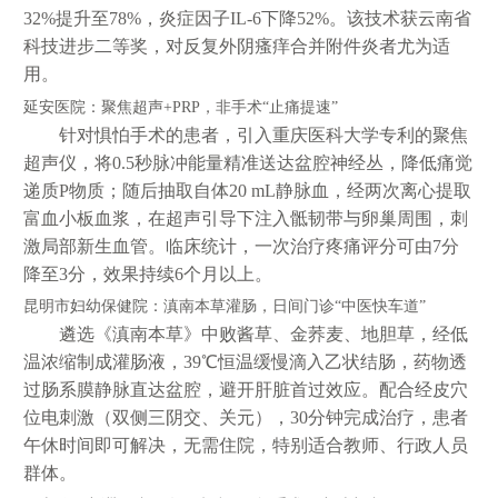
32%提升至78%，炎症因子IL-6下降52%。该技术获云南省
科技进步二等奖，对反复外阴瘙痒合并附件炎者尤为适
用。
延安医院：聚焦超声+PRP，非手术“止痛提速”
针对惧怕手术的患者，引入重庆医科大学专利的聚焦
超声仪，将0.5秒脉冲能量精准送达盆腔神经丛，降低痛觉
递质P物质；随后抽取自体20 mL静脉血，经两次离心提取
富血小板血浆，在超声引导下注入骶韧带与卵巢周围，刺
激局部新生血管。临床统计，一次治疗疼痛评分可由7分
降至3分，效果持续6个月以上。
昆明市妇幼保健院：滇南本草灌肠，日间门诊“中医快车道”
遴选《滇南本草》中败酱草、金荞麦、地胆草，经低
温浓缩制成灌肠液，39℃恒温缓慢滴入乙状结肠，药物透
过肠系膜静脉直达盆腔，避开肝脏首过效应。配合经皮穴
位电刺激（双侧三阴交、关元），30分钟完成治疗，患者
午休时间即可解决，无需住院，特别适合教师、行政人员
群体。