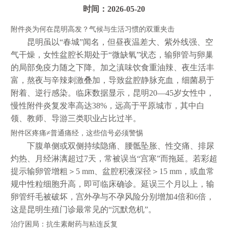
时间：2026-05-20
附件炎为何在昆明高发？气候与生活习惯的双重夹击
昆明虽以“春城”闻名，但昼夜温差大、紫外线强、空
气干燥，女性盆腔长期处于“微缺氧”状态，输卵管与卵巢
的局部免疫力随之下降。加之滇味饮食重油辣、夜生活丰
富，熬夜与辛辣刺激叠加，导致盆腔静脉充血，细菌易于
附着、逆行感染。临床数据显示，昆明20—45岁女性中，
慢性附件炎复发率高达38%，远高于平原城市，其中白
领、教师、导游三类职业占比过半。
附件区疼痛≠普通痛经，这些信号必须警惕
下腹单侧或双侧持续隐痛、腰骶坠胀、性交痛、排尿
灼热、月经淋漓超过7天，常被误当“宫寒”而拖延。若彩超
提示输卵管增粗＞5 mm、盆腔积液深径＞15 mm，或血常
规中性粒细胞升高，即可临床确诊。延误三个月以上，输
卵管纤毛被破坏，宫外孕与不孕风险分别增加4倍和6倍，
这是昆明生殖门诊最常见的“沉默危机”。
治疗困局：抗生素耐药与粘连反复