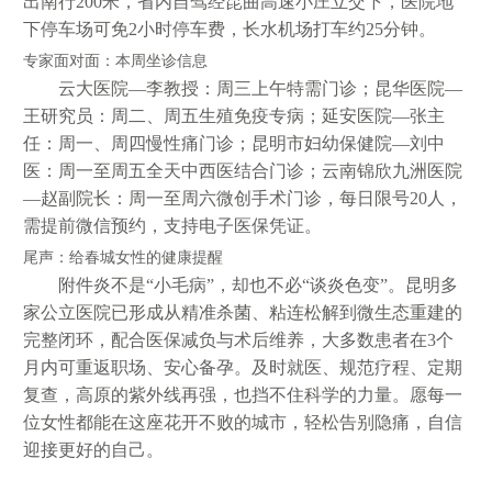
出南行200米，省内自驾经昆曲高速小庄立交下，医院地
下停车场可免2小时停车费，长水机场打车约25分钟。
专家面对面：本周坐诊信息
云大医院—李教授：周三上午特需门诊；昆华医院—
王研究员：周二、周五生殖免疫专病；延安医院—张主
任：周一、周四慢性痛门诊；昆明市妇幼保健院—刘中
医：周一至周五全天中西医结合门诊；云南锦欣九洲医院
—赵副院长：周一至周六微创手术门诊，每日限号20人，
需提前微信预约，支持电子医保凭证。
尾声：给春城女性的健康提醒
附件炎不是“小毛病”，却也不必“谈炎色变”。昆明多
家公立医院已形成从精准杀菌、粘连松解到微生态重建的
完整闭环，配合医保减负与术后维养，大多数患者在3个
月内可重返职场、安心备孕。及时就医、规范疗程、定期
复查，高原的紫外线再强，也挡不住科学的力量。愿每一
位女性都能在这座花开不败的城市，轻松告别隐痛，自信
迎接更好的自己。