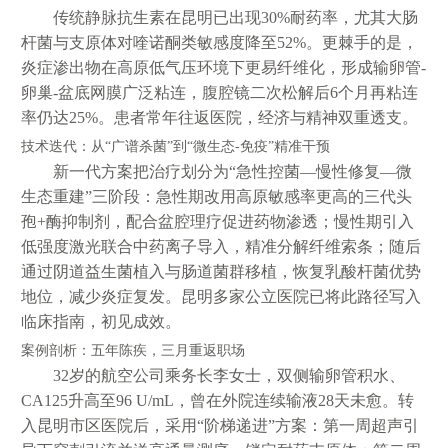
传统静脉抗生素在昆明已出现30%耐药率，尤其大肠
杆菌与支原体对喹诺酮类敏感度降至52%。更棘手的是，
炎症渗出物在高原低气压环境下更易纤维化，形成输卵管-
卵巢-盆底网膜广泛粘连，腹腔镜二次松解后6个月再粘连
率仍达25%。患者常年往返医院，经济与精神双重透支。
技术迭代：从“广谱杀菌”到“微生态-免疫”精准干预
新一代方案把治疗划分为“急性控菌—慢性修复—微
生态重建”三阶段：急性期改用高原敏感率更高的三代头
孢+酶抑制剂，配合盆腔理疗促进药物渗透；慢性期引入
低强度激光联合中药离子导入，精准分解纤维索条；随后
通过阴道益生菌植入与肠道菌群移植，恢复乳酸杆菌优势
地位，减少炎症复发。昆明多家公立医院已将此路径写入
临床指南，初见成效。
案例剖析：五年陈疾，三月重返职场
32岁的航空公司乘务长李女士，双侧输卵管积水、
CA125升高至96 U/mL，曾在外院连续输液28天未愈。转
入昆明市区医院后，采用“阶梯递进”方案：第一周超声引