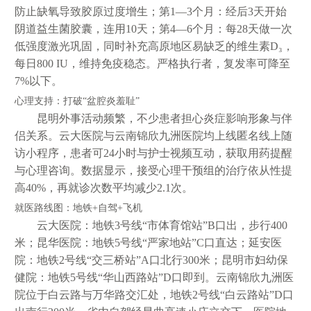
防止缺氧导致胶原过度增生；第1—3个月：经后3天开始
阴道益生菌胶囊，连用10天；第4—6个月：每28天做一次
低强度激光巩固，同时补充高原地区易缺乏的维生素D₃，
每日800 IU，维持免疫稳态。严格执行者，复发率可降至
7%以下。
心理支持：打破“盆腔炎羞耻”
昆明外事活动频繁，不少患者担心炎症影响形象与伴
侣关系。云大医院与云南锦欣九洲医院均上线匿名线上随
访小程序，患者可24小时与护士视频互动，获取用药提醒
与心理咨询。数据显示，接受心理干预组的治疗依从性提
高40%，再就诊次数平均减少2.1次。
就医路线图：地铁+自驾+飞机
云大医院：地铁3号线“市体育馆站”B口出，步行400
米；昆华医院：地铁5号线“严家地站”C口直达；延安医
院：地铁2号线“交三桥站”A口北行300米；昆明市妇幼保
健院：地铁5号线“华山西路站”D口即到。云南锦欣九洲医
院位于白云路与万华路交汇处，地铁2号线“白云路站”D口