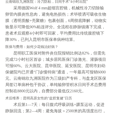
云南锦欣九洲医院：冷刀防粘，日间手术“4小时出院”
采用德国Wolf 4 mm超细宫腔镜，机械性冷刀切除输
卵管内膜炎性息肉，避免电热损伤；术毕喷洒可吸收生物
膜（透明质酸+壳聚糖）包裹创面，6周彻底降解，动物实
验显示可降低90%粘连评分。全流程在静脉镇痛下完成，
患者术后观察4小时即可回家，平均费用比传统腹腔镜下
降30%，已列入昆明市医保单病种结算。
医保与费用：如何少花钱治好病？
昆明职工医保对附件炎住院报销比例达82%，但需先
完成72小时社区首诊；城乡居民医保门诊激光、灌肠项目
可报60%。云大医院、昆华医院、延安医院、昆明市妇幼
保健院均已开通“门诊慢特病”通道，一年最高可报销6000
元。云南锦欣九洲医院作为三级妇产专科，与盘龙区医保
局签订单病种包干协议，单纯输卵管积水日间手术总费用
控制在8800元以内，自费部分最低仅2160元。
术后维养：昆明高原女性的“盆腔复健”日历
术后第1—7天：每日腹式呼吸训练+踝泵运动，促进
静脉回流；第2—4周：避免海拔＞2500米的高强度出行，