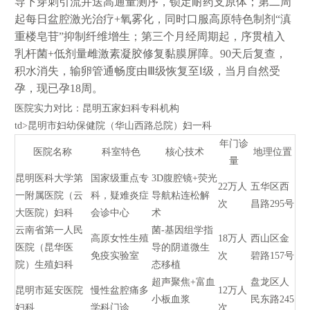
导下穿刺引流并送高通量测序，锁定耐药支原体；第二周
起每日盆腔激光治疗+氧雾化，同时口服高原特色制剂“滇
重楼皂苷”抑制纤维增生；第三个月经周期起，序贯植入
乳杆菌+低剂量雌激素凝胶修复黏膜屏障。90天后复查，
积水消失，输卵管通畅度由Ⅲ级恢复至Ⅰ级，当月自然受
孕，现已孕18周。
医院实力对比：昆明五家妇科专科机构
td>昆明市妇幼保健院（华山西路总院）妇一科
年门诊
医院名称
科室特色
核心技术
地理位置
量
昆明医科大学第
国家级重点专
3D腹腔镜+荧光
22万人
五华区西
一附属医院（云
科，疑难炎症
导航粘连松解
次
昌路295号
大医院）妇科
会诊中心
术
云南省第一人民
菌-基因组学指
高原女性生殖
18万人
西山区金
医院（昆华医
导的阴道微生
免疫实验室
次
碧路157号
院）生殖妇科
态移植
超声聚焦+富血
盘龙区人
昆明市延安医院
慢性盆腔痛多
12万人
小板血浆
民东路245
妇科
学科门诊
次