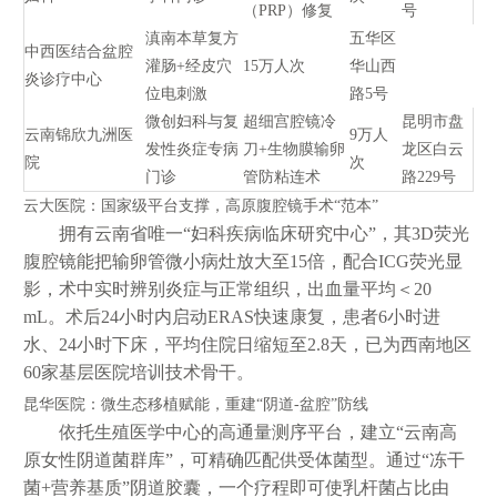
（PRP）修复
号
滇南本草复方
五华区
中西医结合盆腔
灌肠+经皮穴
15万人次
华山西
炎诊疗中心
位电刺激
路5号
微创妇科与复
超细宫腔镜冷
昆明市盘
云南锦欣九洲医
9万人
发性炎症专病
刀+生物膜输卵
龙区白云
院
次
门诊
管防粘连术
路229号
云大医院：国家级平台支撑，高原腹腔镜手术“范本”
拥有云南省唯一“妇科疾病临床研究中心”，其3D荧光
腹腔镜能把输卵管微小病灶放大至15倍，配合ICG荧光显
影，术中实时辨别炎症与正常组织，出血量平均＜20
mL。术后24小时内启动ERAS快速康复，患者6小时进
水、24小时下床，平均住院日缩短至2.8天，已为西南地区
60家基层医院培训技术骨干。
昆华医院：微生态移植赋能，重建“阴道-盆腔”防线
依托生殖医学中心的高通量测序平台，建立“云南高
原女性阴道菌群库”，可精确匹配供受体菌型。通过“冻干
菌+营养基质”阴道胶囊，一个疗程即可使乳杆菌占比由